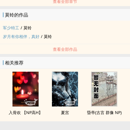
查看全部章节
莫铃的作品
军少特工
/
莫铃
岁月有你相伴，真好
/
莫铃
查看全部作品
相关推荐
入骨欢 【NP高H】
夏宫
昏帝(古言 群像 NP)