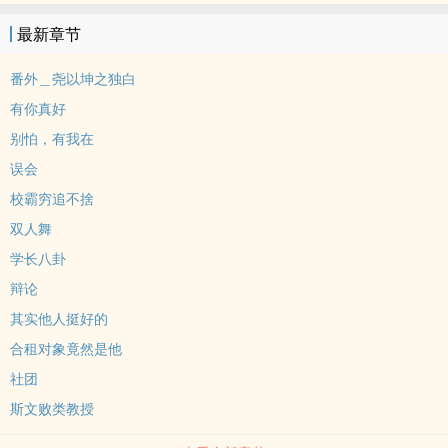
最新章节
番外＿尧以坤之独白
有你真好
别怕，有我在
误会
校霸穷追不捨
双人舞
学长八卦
辩论
其实他人挺好的
合租对象竟然是他
社团
斯文败类教授