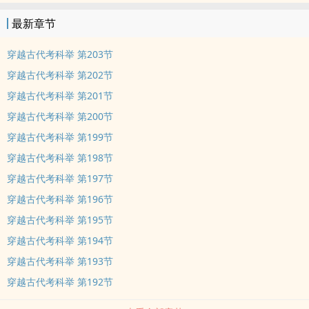
当即应下。 最开始程叙言以为跟着系统学四书五经，走科举之路已是
最新章节
极幸运的事。渐渐地，他发现他小看系统了。 口脂方子，高度烈酒制
法，反向薅学习系统羊毛。 习武习医，只要学不死，就往死里学。 数
穿越古代考科举 第203节
百年后学生：程大人，怎么哪都有您，您是读书人您记得吗？！ ——
穿越古代考科举 第202节
分割线—— 注：男主言情，主线科举做官，前期男主为医嗣父头疾，
穿越古代考科举 第201节
会在考中秀才后，开启万里寻医支线剧情，伴随男主求学剧情。女主
穿越古代考科举 第200节
出场晚【113章出场】，感情戏较少。 再注：以62章为分割线，文章
前三分之一文风偏沉重，中期及后期文风偏轻松。 再再注：文中引用
穿越古代考科举 第199节
古代经文，作者基本会在每章作话注明，偶有遗漏还请见谅。 再再再
穿越古代考科举 第198节
注：本文已开防盗。 内容标签： 穿越时空 励志人生 系统 科举 搜索
穿越古代考科举 第197节
关键字：主角：程叙言 ┃ 配角： ┃ 其它：科举穿越时空 一句话简
穿越古代考科举 第196节
介：从懦弱村童成长为一代能臣 立意：努力上进，创造美好生活 作品
穿越古代考科举 第195节
简评： 本文讲述了一个少年人病故后穿越到古代，经过一系列苦难他
仍然心向光明努力念书，后通过科举入仕，为官造福百姓的故事。苦
穿越古代考科举 第194节
难不能磨其志，风雨中小树终成良木。 本文表达了读书给人智慧，使
穿越古代考科举 第193节
人坚强。跨过眼前的障碍，前方是温暖的光明，主角的强大不在其身
穿越古代考科举 第192节
而在其精神。永远不向苦难低头。故事情节跌宕起伏，精彩绝伦。