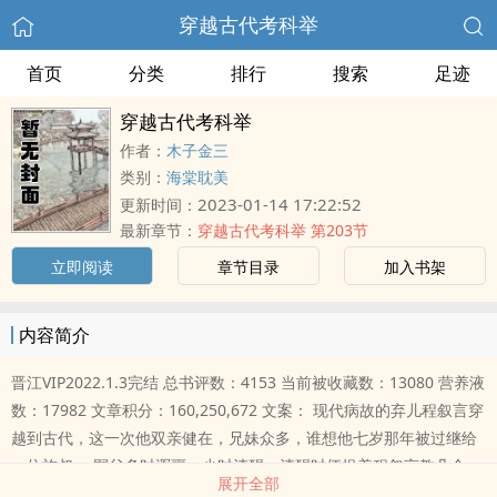
穿越古代考科举
首页
分类
排行
搜索
足迹
穿越古代考科举
作者：
木子金三
类别：
海棠耽美
2023-01-14 17:22:52
更新时间：
最新章节：
穿越古代考科举 第203节
立即阅读
章节目录
加入书架
内容简介
晋江VIP2022.1.3完结 总书评数：4153 当前被收藏数：13080 营养液
数：17982 文章积分：160,250,672 文案： 现代病故的弃儿程叙言穿
越到古代，这一次他双亲健在，兄妹众多，谁想他七岁那年被过继给
一位族叔。 嗣父多时浑噩，少时清醒，清醒时便捉着程叙言教几个
展开全部
字。 叮，检测到时代文字，学习系统已激活，宿主是否使用？ 程叙言