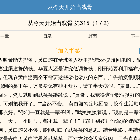
从今天开始当戏骨
从今天开始当戏骨 第315（1 / 2）
上一章
目录
封面
下一
〔加入书签〕
人吸金能力排名，黄白游在全球名人榜里排进5还是没问题的，
影业渠道挣的钱。华夏人还是讲究低调挣钱，刚开始要利用福布
，但现在黄白游完全不需要这些杂七杂八的东西。广告拍摄很顺
顺利的是下午，万瓜身体有些不舒服，请了半天病假。“黄哥……
回头，然后就听到武笑笑继续说，“黄哥，我觉得这个职位挺好
，可别把我开了。”“当然不会。”黄白游笃定地回答，换个生活助
那么好。“你们一直就是一辈子啊，”武笑笑接着说，“说的是一辈
，一天，一个时辰，都不算一辈子！”《霸王别姬》他饰演的程
词，黄白游又不傻，瞬间明白了武笑笑的意思。结合电影，再结
这是表白！黄白游看着武笑笑，而对方丝毫没有躲闪，目光直直