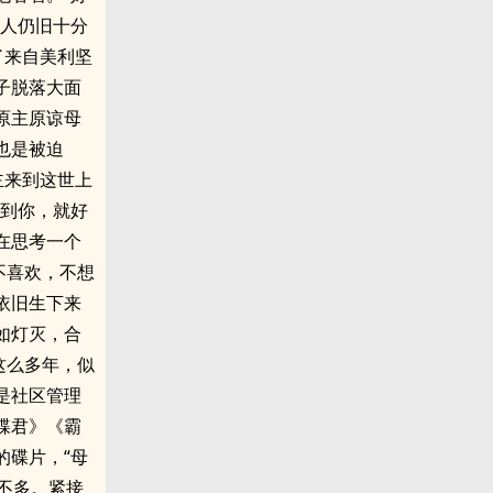
笑人仍旧十分
了来自美利坚
子脱落大面
原主原谅母
也是被迫
主来到这世上
看到你，就好
在思考一个
不喜欢，不想
依旧生下来
如灯灭，合
这么多年，似
是社区管理
蝶君》《霸
的碟片，“母
不多。紧接