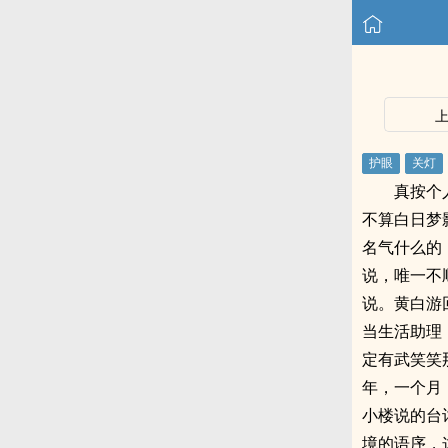
真按个
不算白日梦
名气什么的
说，唯一不
说。黄白游
当生活助理
定有武笑笑
年，一个月
小楼说的台
境的语序，