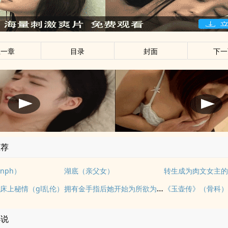
上一章
目录
封面
下一
推荐
nph）
湖底（亲父女）
拥有金手指后她开始为所欲为（nph）
床上秘情（gl乱伦）
小说