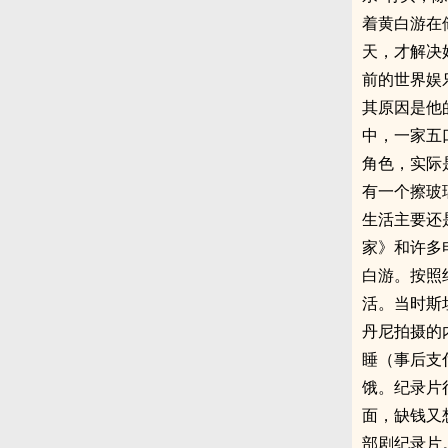
着黄白游在
天，才解决
前的世界娱
其原因是他
中，一家五
角色，实际
有一个擦玻
生活主要还
家》和许多
白游。按照
活。当时斯
丹尼拍摄的
睡（事后支
饿。纪录片
面，缺钱又
部剧纪录片