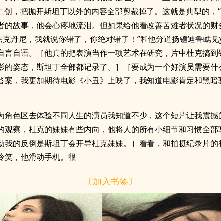
ube二创，把抛开斯坦丁以外的内容全部剪裁掉了。这就是典型的，
者的故事，他会心疼地流泪。但如果给他看改善苦难者状况的财
杰克丹尼，我就说你错了，你绝对错了！”和他分道扬镳迪鲁瞧见yo
自言自语。［他真的把表演当作一项艺术在研究，片中杜克搞到
影的姿态，斯坦丁全部都记录了。］［要成为一个好演员需要什
答案，我更加期待电影《小丑》上映了，我知道电影肯定和黑暗
为角色区去体验不同人生的演员我知道不少，这个短片让我震撼
的观察，杜克的妹妹有些内向，他将人的所有小细节和习惯全部
动我的反倒是斯坦丁会开导杜克妹妹。］看看，和拍摄纪录片的
冷笑，他滑动手机。很
〔加入书签〕