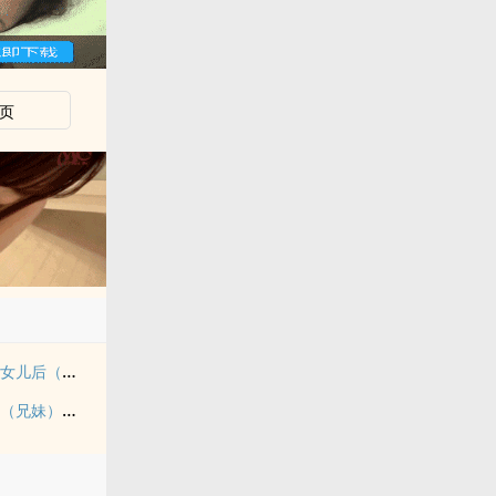
页
转生成为肉文女主的女儿后（星际nph）
《玉壶传》（骨科）（兄妹）（np）