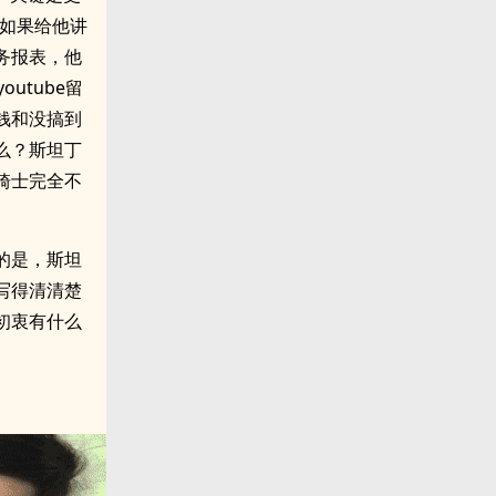
“如果给他讲
务报表，他
utube留
钱和没搞到
么？斯坦丁
骑士完全不
的是，斯坦
写得清清楚
初衷有什么