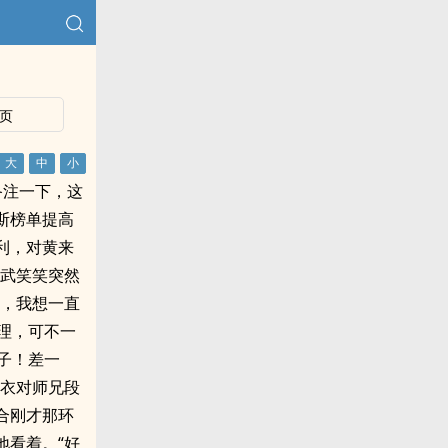
页
备注一下，这
斯榜单提高
利，对黄来
”武笑笑突然
的，我想一直
理，可不一
子！差一
蝶衣对师兄段
合刚才那环
地看着。“好