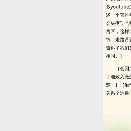
多yout
述一个苦难
会头疼”。“
言区，这样
钱，走路背
告诉了我们
相同。］
［会因
丁细致入微
楚。］［触
关系？迪鲁