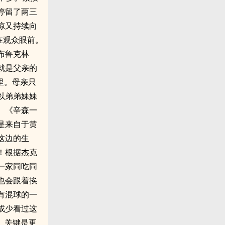
停留了两三
惊又持续向
在观众眼前。
布鲁克林
就是父亲的
里。母亲只
以弟弟妹妹
。《辛森一
是来自于黄
这边的生
！根据杰克
一家同吃同
也会跟着挨
有混球的一
或少看过这
。关键是更