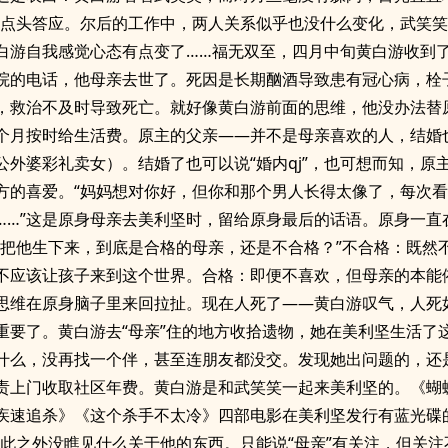
游点头答应。尔后的工作中，两人关系似乎也没什么变化，武笑
白游自我感觉心态有点变了……福无双至，四月中旬黄白游收到
院的电话，他母亲去世了。死因是长期酗酒导致患有冠心病，栓
，救治不及时导致死亡。就好像黄白游前面的思维，他没办法替
个月按时给生活费。原主的父亲——并不是母亲喜欢的人，结婚
公外婆彩礼卖女）。结婚了也可以说“婚内qj”，也可想而知，原
方的喜爱。“妈妈想对你好，但你和那个男人长得太像了，每次
……”这是原身母亲去美利坚时，留给原身最后的话语。原身一直
亲把他生下来，到底是合格的母亲，还是不合格？”不合格：既然
不应该让孩子来到这个世界。合格：即便不喜欢，但母亲的本能
思维在原身脑子里来回拉扯。现在人死了——黄白游叹气，人死
重要了。黄白游去“母亲”住的地方收拾遗物，她在美利坚生活了
什么，没再找一个伴，甚至连朋友都没交。发现她出问题的，还
责上门收取社区年费。黄白游是和武笑笑一起来美利坚的。《蝴
疾速追杀》《这个杀手不太冷》四部电影在美利坚发行有蓝光碟
除此之外没瞧见什么关于他的东西。只能说“母亲”有关注，但关注