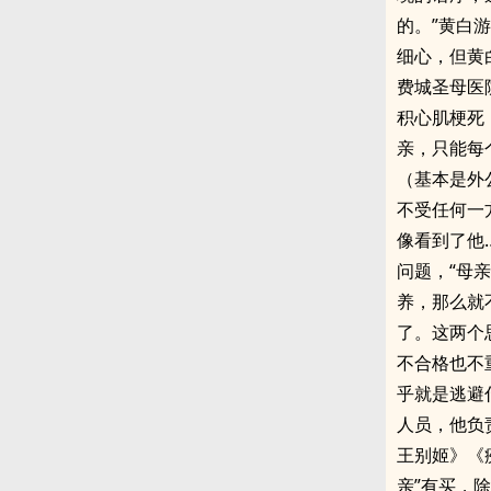
的。”黄白
细心，但黄
费城圣母医
积心肌梗死
亲，只能每
（基本是外
不受任何一
像看到了他
问题，“母
养，那么就
了。这两个
不合格也不
乎就是逃避
人员，他负
王别姬》《
亲”有买，