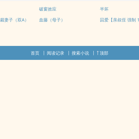
破窗效应
半坏
裁妻子（双A）
血藤（母子）
囚爱【亲叔侄 强制 1
首页
阅读记录
搜索小说
顶部