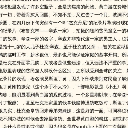
储物柜里发现了许多空瓶子，全是抗焦虑的药物。黄白游在费城
好一切，带着骨灰又回国。不知不觉，又过去了一个月。波澜不
乐圈，在四月份下旬突然有一个叫“杰克丹尼”的纪录片导演出现
的纪录片《布鲁克林——辛森一家》，拍摄的纽约贫民窟之一的
口的故事。辛森一家的名字，辛森并非指代这一家的男主人，也
是指十七岁的大儿子杜克·辛森。至于杜克的父亲……被关在监狱
璃的临时工作，薪水很低，最多也只能保证家庭的基本开销。所
是杜克在外面零元购，又或者是做些违法，但又违法不严重的事
电影里表现的贫民窟人群没什么区别，之所以受到全球的关注，
纪录片的表现，著名演员斯坦丁黄，因为下部戏来到贫民窟了解
坦丁黄刚拍摄完《这个杀手不太冷》，下部电影就是《小丑》啊
内容，能明显看到黄白游的观察过程。一个多星期以来，在辛森
付了报酬），甚至杜克把家里的钱拿钱赌博没钱吃饭时，斯坦丁
很真实，杜克会拿钱回来养弟弟妹妹，这是好的一面。可同样也
想不到办法的时候会去家里偷钱。全世界黄白游的粉丝，都或多
。为什么是或多或少呢，因为很多是在youtube上看的二次剪辑