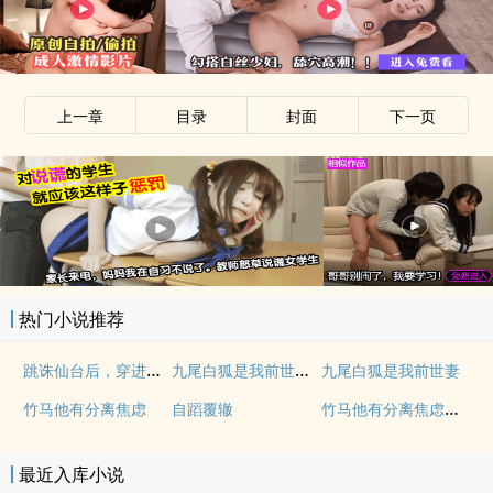
上一章
目录
封面
下一页
热门小说推荐
跳诛仙台后，穿进兽世种田文当稀有神兽(np)
九尾白狐是我前世妻（futa 百合）
九尾白狐是我前世妻
竹马他有分离焦虑（1v1）
竹马他有分离焦虑
自蹈覆辙
最近入库小说