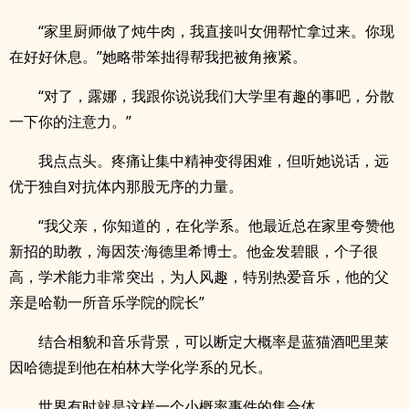
“家里厨师做了炖牛肉，我直接叫女佣帮忙拿过来。你现
在好好休息。”她略带笨拙得帮我把被角掖紧。
“对了，露娜，我跟你说说我们大学里有趣的事吧，分散
一下你的注意力。”
我点点头。疼痛让集中精神变得困难，但听她说话，远
优于独自对抗体内那股无序的力量。
“我父亲，你知道的，在化学系。他最近总在家里夸赞他
新招的助教，海因茨·海德里希博士。他金发碧眼，个子很
高，学术能力非常突出，为人风趣，特别热爱音乐，他的父
亲是哈勒一所音乐学院的院长”
结合相貌和音乐背景，可以断定大概率是蓝猫酒吧里莱
因哈德提到他在柏林大学化学系的兄长。
世界有时就是这样一个小概率事件的集合体。