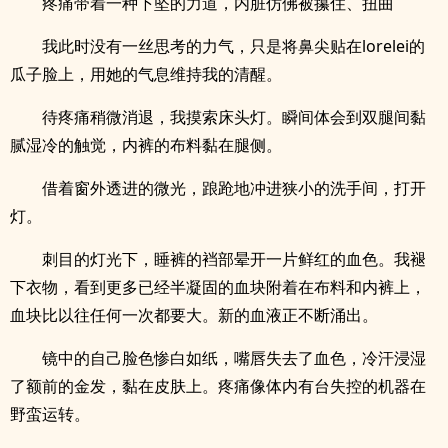
疼痛带着一种下坠的力道，内脏仿佛被攥住、扭曲
我此时没有一丝思考的力气，只是将鼻尖贴在lorelei的
瓜子脸上，用她的气息维持我的清醒。
待疼痛稍微消退，我摸索床头灯。瞬间体会到双腿间黏
腻湿冷的触觉，内裤的布料黏在腿侧。
借着窗外透进的微光，踉跄地冲进狭小的洗手间，打开
灯。
刺目的灯光下，睡裤的裆部晕开一片鲜红的血色。我褪
下衣物，看到更多已经半凝固的血块附着在布料和内裤上，
血块比以往任何一次都要大。新的血液正不断涌出。
镜中的自己脸色惨白如纸，嘴唇失去了血色，冷汗浸湿
了额前的金发，黏在皮肤上。疼痛像体内有台失控的机器在
野蛮运转。