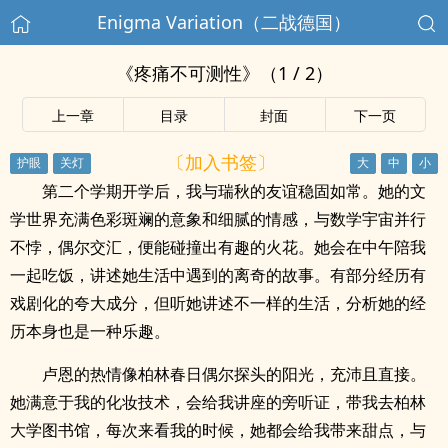
Enigma Variation（二战德国）
《疼痛不可测性》（1 / 2）
上一章
目录
封面
下一页
〔加入书签〕
第二个学期开学后，我与瑞秋的友谊稳固如常。她的文
学世界充满色彩斑斓的意象和细腻的情感，与数学宇宙并行
不悖，偶尔交汇，便能碰撞出有趣的火花。她会在中午陪我
一起吃饭，讲述她生活中遇到的离奇的故事。有部分经历有
戏剧化的夸大成分，但听她讲述不一样的生活，分析她的经
历本身也是一种乐趣。
卢恩的热情像柏林春日偶尔探头的阳光，充沛且直接。
她满意于我的化妆技术，会给我讲座的旁听证，带我去柏林
大学图书馆，每次来看我的时候，她都会给我带来甜点，与